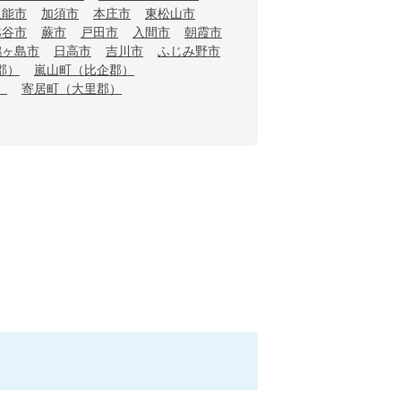
飯能市
加須市
本庄市
東松山市
越谷市
蕨市
戸田市
入間市
朝霞市
鶴ヶ島市
日高市
吉川市
ふじみ野市
郡）
嵐山町（比企郡）
）
寄居町（大里郡）