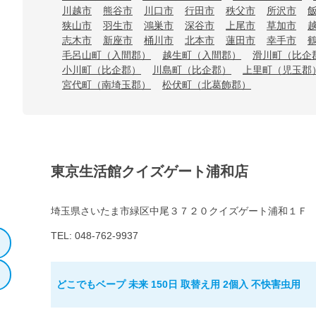
川越市
熊谷市
川口市
行田市
秩父市
所沢市
狭山市
羽生市
鴻巣市
深谷市
上尾市
草加市
志木市
新座市
桶川市
北本市
蓮田市
幸手市
毛呂山町（入間郡）
越生町（入間郡）
滑川町（比企
小川町（比企郡）
川島町（比企郡）
上里町（児玉郡
宮代町（南埼玉郡）
松伏町（北葛飾郡）
東京生活館クイズゲート浦和店
埼玉県さいたま市緑区中尾３７２０クイズゲート浦和１Ｆ
TEL: 048-762-9937
どこでもベープ 未来 150日 取替え用 2個入 不快害虫用