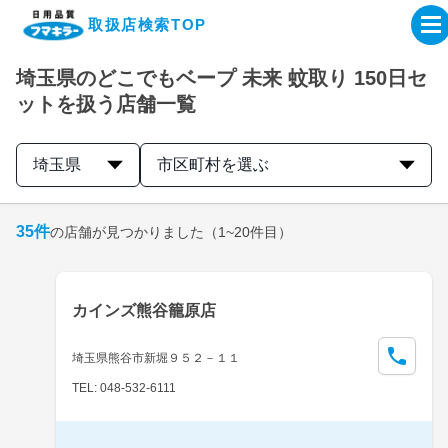
取扱店検索TOP
埼玉県のどこでもベープ 未来 蚊取り 150日セ
企業・IR情報サイト
ットを扱う店舗一覧
製品情報サイト
埼玉県
市区町村を選ぶ
オンラインショップ
35
件
の店舗が見つかりました
（1~20件目）
製品検索はこちら
カインズ熊谷籠原店
取扱店検索はこちら
埼玉県熊谷市新堀９５２－１１
TEL: 048-532-6111