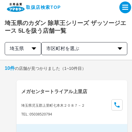
取扱店検索TOP
埼玉県のカダン 除草王シリーズ ザッソージエ
企業・IR情報サイト
ース 5Lを扱う店舗一覧
製品情報サイト
埼玉県
市区町村を選ぶ
オンラインショップ
10
件
の店舗が見つかりました
（1~10件目）
製品検索はこちら
メガセンタートライアル上里店
取扱店検索はこちら
埼玉県児玉郡上里町七本木２０８７－２
TEL: 05038520794