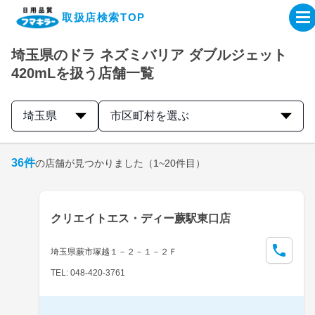
取扱店検索TOP
埼玉県のドラ ネズミバリア ダブルジェット
企業・IR情報サイト
420mLを扱う店舗一覧
製品情報サイト
埼玉県
市区町村を選ぶ
オンラインショップ
36
件
の店舗が見つかりました
（1~20件目）
製品検索はこちら
クリエイトエス・ディー蕨駅東口店
取扱店検索はこちら
埼玉県蕨市塚越１－２－１－２Ｆ
TEL: 048-420-3761