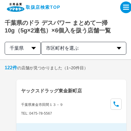
取扱店検索TOP
千葉県のドラ デスパワー まとめて一掃
企業・IR情報サイト
10g（5g×2連包）×6個入を扱う店舗一覧
製品情報サイト
千葉県
市区町村を選ぶ
オンラインショップ
122
件
の店舗が見つかりました
（1~20件目）
製品検索はこちら
ヤックスドラッグ東金新町店
取扱店検索はこちら
千葉県東金市田間１３－９
TEL: 0475-78-5567