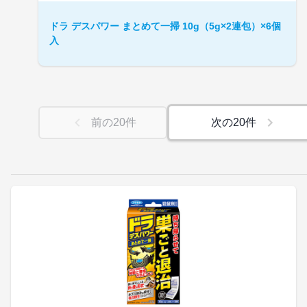
ドラ デスパワー まとめて一掃 10g（5g×2連包）×6個
入
前の
20
件
次の
20
件