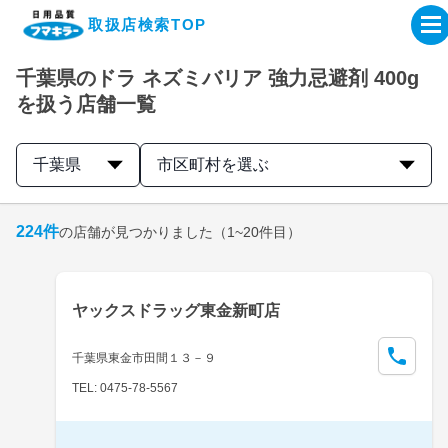
取扱店検索TOP
千葉県のドラ ネズミバリア 強力忌避剤 400g
企業・IR情報サイト
を扱う店舗一覧
製品情報サイト
千葉県
市区町村を選ぶ
オンラインショップ
224
件
の店舗が見つかりました
（1~20件目）
製品検索はこちら
ヤックスドラッグ東金新町店
取扱店検索はこちら
千葉県東金市田間１３－９
TEL: 0475-78-5567