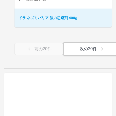
ドラ ネズミバリア 強力忌避剤 400g
前の
20
件
次の
20
件