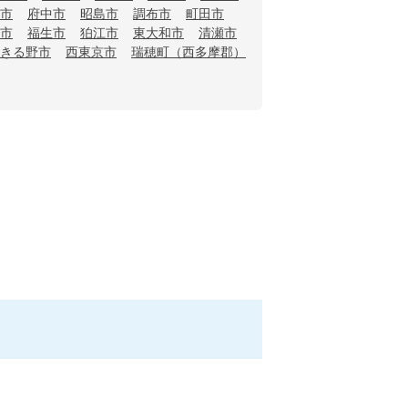
市
府中市
昭島市
調布市
町田市
市
福生市
狛江市
東大和市
清瀬市
きる野市
西東京市
瑞穂町（西多摩郡）