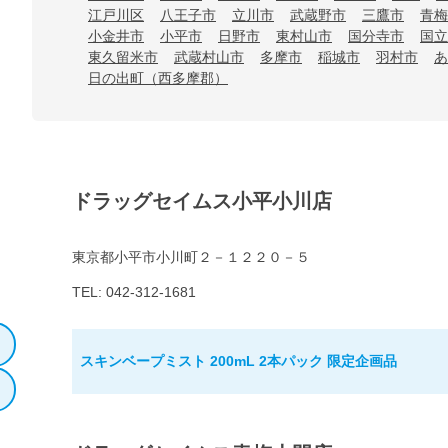
江戸川区
八王子市
立川市
武蔵野市
三鷹市
青梅
小金井市
小平市
日野市
東村山市
国分寺市
国立
東久留米市
武蔵村山市
多摩市
稲城市
羽村市
あ
日の出町（西多摩郡）
ドラッグセイムス小平小川店
東京都小平市小川町２－１２２０－５
TEL: 042-312-1681
スキンベープミスト 200mL 2本パック 限定企画品