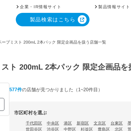
企業・IR情報サイト
製品情報サイト
製品検索はこちら
ープミスト 200mL 2本パック 限定企画品を扱う店舗一覧
ト 200mL 2本パック 限定企画品
577
件
の店舗が見つかりました
（1~20件目）
市区町村を選ぶ
千代田区
中央区
港区
新宿区
文京区
台東区
世田谷区
渋谷区
中野区
杉並区
豊島区
北区