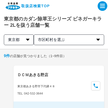
取扱店検索TOP
東京都のカダン除草王シリーズ ビネガーキラ
企業・IR情報サイト
ー 2Lを扱う店舗一覧
製品情報サイト
東京都
市区町村を選ぶ
オンラインショップ
9
件
の店舗が見つかりました
（1~9件目）
製品検索はこちら
ＤＣＭあきる野店
取扱店検索はこちら
東京都あきる野市下代継４８
TEL: 042-532-3644