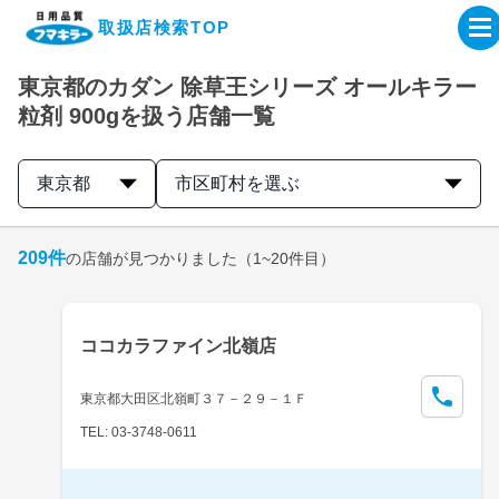
取扱店検索TOP
東京都のカダン 除草王シリーズ オールキラー
企業・IR情報サイト
粒剤 900gを扱う店舗一覧
製品情報サイト
東京都
市区町村を選ぶ
オンラインショップ
209
件
の店舗が見つかりました
（1~20件目）
製品検索はこちら
ココカラファイン北嶺店
取扱店検索はこちら
東京都大田区北嶺町３７－２９－１Ｆ
TEL: 03-3748-0611