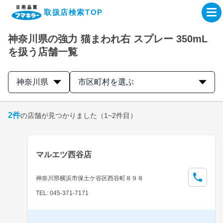
取扱店検索TOP
神奈川県の強力 猫まわれ右 スプレー 350mL
企業・IR情報サイト
を扱う店舗一覧
製品情報サイト
神奈川県
市区町村を選ぶ
オンラインショップ
2
件
の店舗が見つかりました
（1~2件目）
製品検索はこちら
マルエツ西谷店
取扱店検索はこちら
神奈川県横浜市保土ケ谷区西谷町８９８
TEL: 045-371-7171