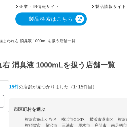
企業・IR情報サイト
製品情報サイト
製品検索はこちら
猫まわれ右 消臭液 1000mLを扱う店舗一覧
右 消臭液 1000mLを扱う店舗一覧
15
件
の店舗が見つかりました
（1~15件目）
市区町村を選ぶ
横浜市保土ケ谷区
横浜市金沢区
横浜市港南区
横浜
横須賀市
藤沢市
三浦市
厚木市
座間市
南足柄市