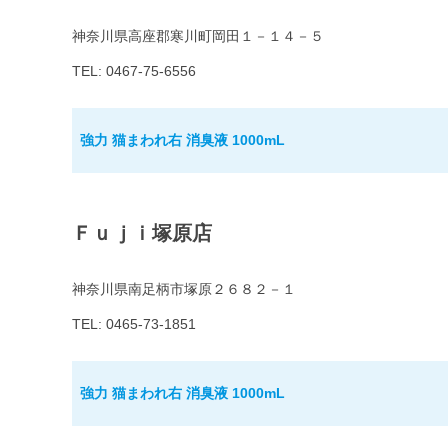
神奈川県高座郡寒川町岡田１－１４－５
TEL: 0467-75-6556
強力 猫まわれ右 消臭液 1000mL
Ｆｕｊｉ塚原店
神奈川県南足柄市塚原２６８２－１
TEL: 0465-73-1851
強力 猫まわれ右 消臭液 1000mL