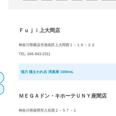
Ｆｕｊｉ上大岡店
神奈川県横浜市港南区上大岡西１－１６－２３
TEL: 045-843-2311
強力 猫まわれ右 消臭液 1000mL
ＭＥＧＡドン・キホーテＵＮＹ座間店
神奈川県座間市入谷西２－５７－１