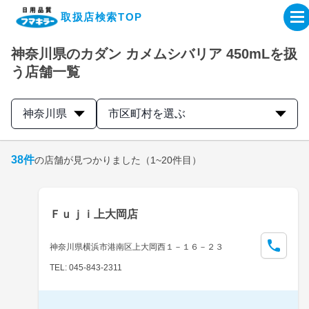
取扱店検索TOP
神奈川県のカダン カメムシバリア 450mLを扱
企業・IR情報サイト
う店舗一覧
製品情報サイト
神奈川県
市区町村を選ぶ
オンラインショップ
38
件
の店舗が見つかりました
（1~20件目）
製品検索はこちら
Ｆｕｊｉ上大岡店
取扱店検索はこちら
神奈川県横浜市港南区上大岡西１－１６－２３
TEL: 045-843-2311