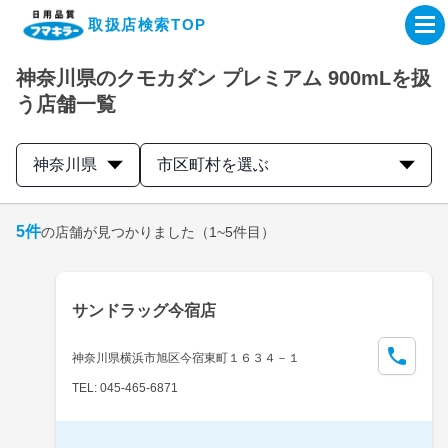
取扱店検索TOP
神奈川県のクモカダン プレミアム 900mLを扱
企業・IR情報サイト
う店舗一覧
製品情報サイト
神奈川県
市区町村を選ぶ
オンラインショップ
5
件
の店舗が見つかりました
（1~5件目）
製品検索はこちら
サンドラッグ今宿店
取扱店検索はこちら
神奈川県横浜市旭区今宿東町１６３４－１
TEL: 045-465-6871