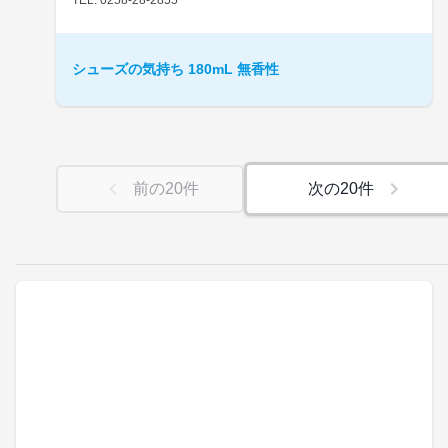
シューズの気持ち 180mL 無香性
前の
20
件
次の
20
件