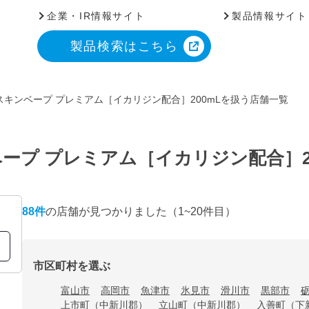
企業・IR情報サイト
製品情報サイト
製品検索はこちら
キンベープ プレミアム［イカリジン配合］200mLを扱う店舗一覧
ープ プレミアム［イカリジン配合］2
88
件
の店舗が見つかりました
（1~20件目）
市区町村を選ぶ
富山市
高岡市
魚津市
氷見市
滑川市
黒部市
上市町（中新川郡）
立山町（中新川郡）
入善町（下