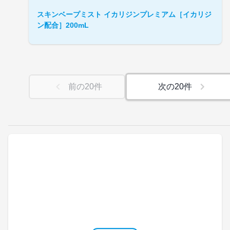
スキンベープミスト イカリジンプレミアム［イカリジ
ン配合］200mL
前の
20
件
次の
20
件