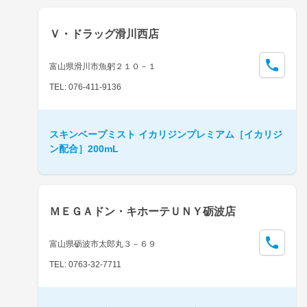
Ｖ・ドラッグ滑川西店
富山県滑川市魚躬２１０－１
TEL: 076-411-9136
スキンベープミスト イカリジンプレミアム［イカリジ
ン配合］200mL
ＭＥＧＡドン・キホーテＵＮＹ砺波店
富山県砺波市太郎丸３－６９
TEL: 0763-32-7711