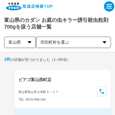
取扱店検索TOP
富山県のカダン お庭の虫キラー誘引殺虫粒剤
企業・IR情報サイト
700gを扱う店舗一覧
製品情報サイト
富山県
市区町村を選ぶ
オンラインショップ
3
件
の店舗が見つかりました
（1~3件目）
製品検索はこちら
ピアゴ富山西町店
取扱店検索はこちら
富山県富山市上本町２－１７
TEL: 0570-099-169