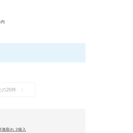
ル内
次の
20
件
超激取れ 2個入