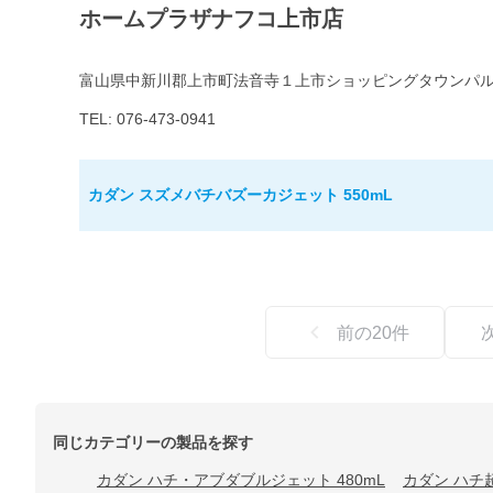
ホームプラザナフコ上市店
富山県中新川郡上市町法音寺１上市ショッピングタウンパ
TEL: 076-473-0941
カダン スズメバチバズーカジェット 550mL
前の
20
件
同じカテゴリーの製品を探す
カダン ハチ・アブダブルジェット 480mL
カダン ハチ