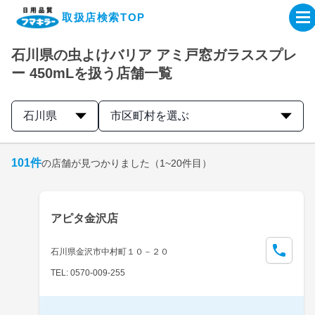
取扱店検索TOP
石川県の虫よけバリア アミ戸窓ガラススプレ
企業・IR情報サイト
ー 450mLを扱う店舗一覧
製品情報サイト
石川県
市区町村を選ぶ
オンラインショップ
101
件
の店舗が見つかりました
（1~20件目）
製品検索はこちら
アピタ金沢店
取扱店検索はこちら
石川県金沢市中村町１０－２０
TEL: 0570-009-255