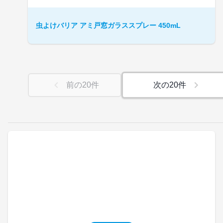
虫よけバリア アミ戸窓ガラススプレー 450mL
前の
20
件
次の
20
件