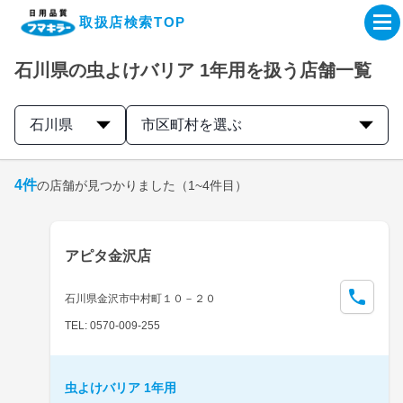
取扱店検索TOP
石川県の虫よけバリア 1年用を扱う店舗一覧
企業・IR情報サイト
石川県
市区町村を選ぶ
製品情報サイト
4
件
の店舗が見つかりました
（1~4件目）
オンラインショップ
製品検索はこちら
アピタ金沢店
取扱店検索はこちら
石川県金沢市中村町１０－２０
TEL: 0570-009-255
虫よけバリア 1年用