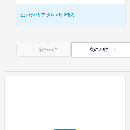
虫よけバリア クルマ用 2個入
前の
20
件
次の
20
件