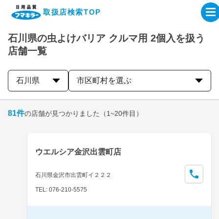
取扱店検索TOP
石川県の虫よけバリア クルマ用 2個入を扱う
企業・IR情報サイト
店舗一覧
製品情報サイト
石川県
市区町村を選ぶ
オンラインショップ
81
件
の店舗が見つかりました
（1~20件目）
製品検索はこちら
ウエルシア金沢出雲町店
取扱店検索はこちら
石川県金沢市出雲町イ２２２
TEL: 076-210-5575