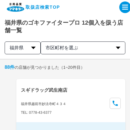
取扱店検索TOP
福井県のゴキファイタープロ 12個入を扱う店
企業・IR情報サイト
舗一覧
製品情報サイト
福井県
市区町村を選ぶ
オンラインショップ
88
件
の店舗が見つかりました
（1~20件目）
製品検索はこちら
スギドラッグ武生南店
取扱店検索はこちら
福井県越前市妙法寺町４３４
TEL: 0778-43-6377