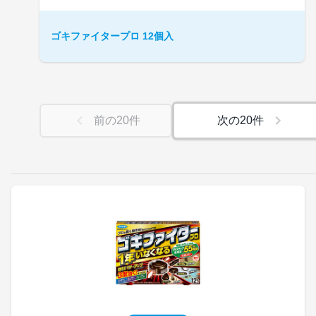
ゴキファイタープロ 12個入
前の
20
件
次の
20
件