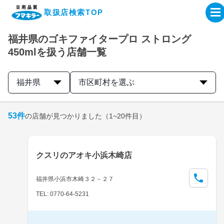
取扱店検索TOP
福井県のゴキファイタープロ ストロング
企業・IR情報サイト
450mlを扱う店舗一覧
製品情報サイト
福井県
市区町村を選ぶ
オンラインショップ
53
件
の店舗が見つかりました
（1~20件目）
製品検索はこちら
クスリのアオキ小浜木崎店
取扱店検索はこちら
福井県小浜市木崎３２－２７
TEL: 0770-64-5231