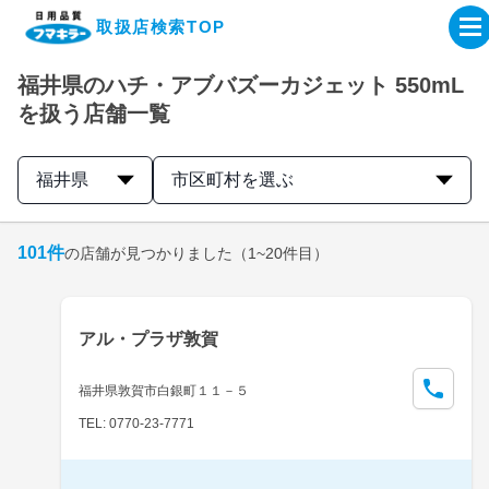
取扱店検索TOP
福井県のハチ・アブバズーカジェット 550mL
企業・IR情報サイト
を扱う店舗一覧
製品情報サイト
福井県
市区町村を選ぶ
オンラインショップ
101
件
の店舗が見つかりました
（1~20件目）
製品検索はこちら
アル・プラザ敦賀
取扱店検索はこちら
福井県敦賀市白銀町１１－５
TEL: 0770-23-7771