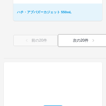
ハチ・アブバズーカジェット 550mL
前の
20
件
次の
20
件