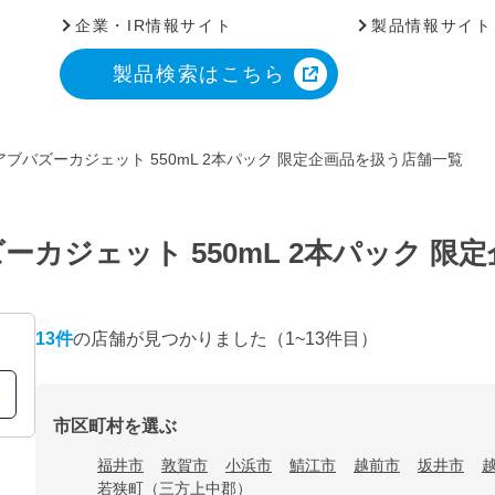
企業・IR情報サイト
製品情報サイト
製品検索はこちら
ブバズーカジェット 550mL 2本パック 限定企画品を扱う店舗一覧
カジェット 550mL 2本パック 限
13
件
の店舗が見つかりました
（1~13件目）
市区町村を選ぶ
福井市
敦賀市
小浜市
鯖江市
越前市
坂井市
若狭町（三方上中郡）