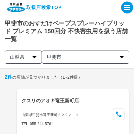
取扱店検索TOP
甲斐市のおすだけベープスプレーハイブリッ
企業・IR情報サイト
ド プレミアム 150回分 不快害虫用を扱う店舗
一覧
製品情報サイト
山梨県
甲斐市
オンラインショップ
2
件
の店舗が見つかりました
（1~2件目）
製品検索はこちら
取扱店検索はこちら
クスリのアオキ竜王新町店
山梨県甲斐市竜王新町２２２２－１
TEL: 055-244-5761