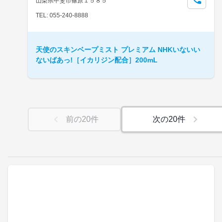
山梨県甲斐市篠原１５８５
TEL: 055-240-8888
天使のスキンベープミスト プレミアム NHKいないい
ないばあっ!［イカリジン配合］200mL
前の
20
件
次の
20
件