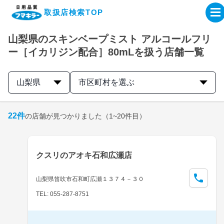
取扱店検索TOP
山梨県のスキンベープミスト アルコールフリ
企業・IR情報サイト
ー［イカリジン配合］80mLを扱う店舗一覧
製品情報サイト
山梨県
市区町村を選ぶ
オンラインショップ
22
件
の店舗が見つかりました
（1~20件目）
製品検索はこちら
クスリのアオキ石和広瀬店
取扱店検索はこちら
山梨県笛吹市石和町広瀬１３７４－３０
TEL: 055-287-8751