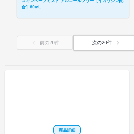
スキンベープミスト アルコールフリー［イカリジン配
合］80mL
前の
20
件
次の
20
件
商品詳細