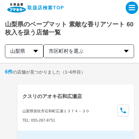
取扱店検索TOP
山梨県のベープマット 素敵な香りアソート 60
企業・IR情報サイト
枚入を扱う店舗一覧
製品情報サイト
山梨県
市区町村を選ぶ
オンラインショップ
6
件
の店舗が見つかりました
（1~6件目）
製品検索はこちら
クスリのアオキ石和広瀬店
取扱店検索はこちら
山梨県笛吹市石和町広瀬１３７４－３０
TEL: 055-287-8751