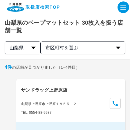
取扱店検索TOP
山梨県のベープマットセット 30枚入を扱う店
企業・IR情報サイト
舗一覧
製品情報サイト
山梨県
市区町村を選ぶ
オンラインショップ
4
件
の店舗が見つかりました
（1~4件目）
製品検索はこちら
サンドラッグ上野原店
取扱店検索はこちら
山梨県上野原市上野原１８５５－２
TEL: 0554-88-9987