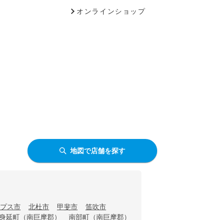
オンラインショップ
地図で店舗を探す
プス市
北杜市
甲斐市
笛吹市
身延町（南巨摩郡）
南部町（南巨摩郡）