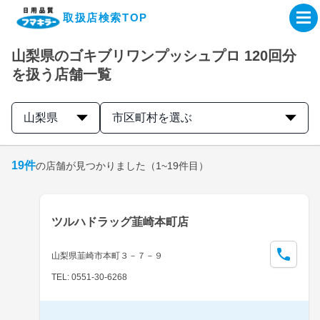
取扱店検索TOP
山梨県のゴキブリワンプッシュプロ 120回分
企業・IR情報サイト
を扱う店舗一覧
製品情報サイト
山梨県
市区町村を選ぶ
オンラインショップ
19
件
の店舗が見つかりました
（1~19件目）
製品検索はこちら
ツルハドラッグ韮崎本町店
取扱店検索はこちら
山梨県韮崎市本町３－７－９
TEL: 0551-30-6268