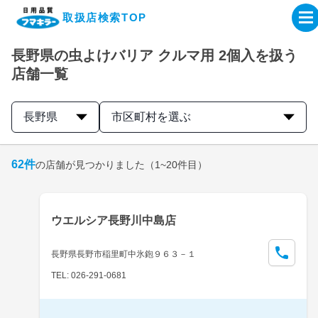
取扱店検索TOP
長野県の虫よけバリア クルマ用 2個入を扱う
企業・IR情報サイト
店舗一覧
製品情報サイト
長野県
市区町村を選ぶ
オンラインショップ
62
件
の店舗が見つかりました
（1~20件目）
製品検索はこちら
ウエルシア長野川中島店
取扱店検索はこちら
長野県長野市稲里町中氷鉋９６３－１
TEL: 026-291-0681