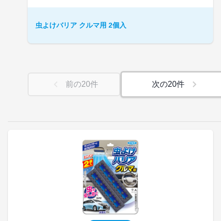
虫よけバリア クルマ用 2個入
前の
20
件
次の
20
件