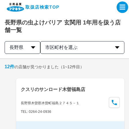
取扱店検索TOP
長野県の虫よけバリア 玄関用 1年用を扱う店
企業・IR情報サイト
舗一覧
製品情報サイト
長野県
市区町村を選ぶ
オンラインショップ
12
件
の店舗が見つかりました
（1~12件目）
製品検索はこちら
クスリのサンロード木曽福島店
取扱店検索はこちら
長野県木曽郡木曽町福島２７４５－１
TEL: 0264-24-0936