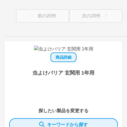
前の
20
件
次の
20
件
商品詳細
虫よけバリア 玄関用 1年用
探したい製品を変更する
キーワードから探す