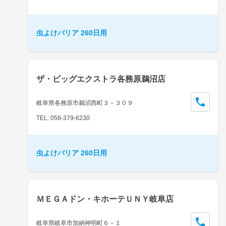
虫よけバリア 260日用
ザ・ビッグエクストラ各務原鵜沼店
岐阜県各務原市鵜沼西町３－３０９
TEL: 058-379-6230
虫よけバリア 260日用
ＭＥＧＡドン・キホーテＵＮＹ岐阜店
岐阜県岐阜市加納神明町６－１