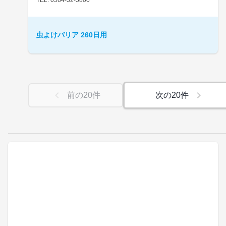
虫よけバリア 260日用
前の
20
件
次の
20
件