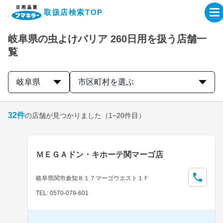
取扱店検索TOP
岐阜県の虫よけバリア 260日用を扱う店舗一
企業・IR情報サイト
覧
製品情報サイト
岐阜県
市区町村を選ぶ
オンラインショップ
32
件
の店舗が見つかりました
（1~20件目）
製品検索はこちら
ＭＥＧＡドン・キホーテ関マーゴ店
取扱店検索はこちら
岐阜県関市倉知８１７マーゴウエスト１Ｆ
TEL: 0570-079-601