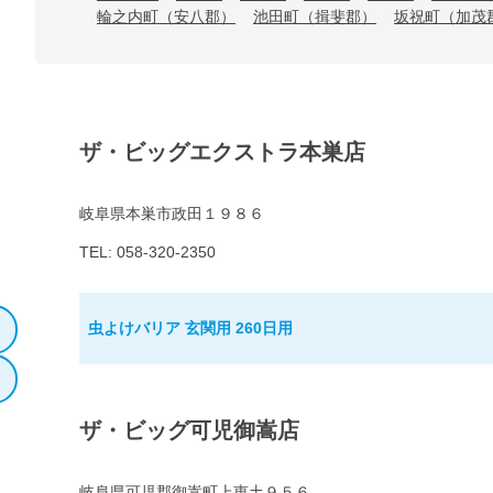
輪之内町（安八郡）
池田町（揖斐郡）
坂祝町（加茂
ザ・ビッグエクストラ本巣店
岐阜県本巣市政田１９８６
TEL: 058-320-2350
虫よけバリア 玄関用 260日用
ザ・ビッグ可児御嵩店
岐阜県可児郡御嵩町上恵土９５６