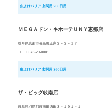
虫よけバリア 玄関用 260日用
ＭＥＧＡドン・キホーテＵＮＹ恵那店
岐阜県恵那市長島町正家２－２－１７
TEL: 0573-20-0001
虫よけバリア 玄関用 260日用
ザ・ビッグ岐南店
岐阜県羽島郡岐南町徳田３－１９１－１