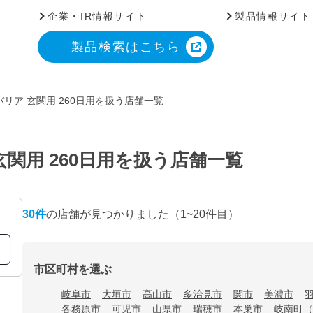
企業・IR情報サイト
製品情報サイト
製品検索はこちら
リア 玄関用 260日用を扱う店舗一覧
関用 260日用を扱う店舗一覧
30
件
の店舗が見つかりました
（1~20件目）
市区町村を選ぶ
岐阜市
大垣市
高山市
多治見市
関市
美濃市
各務原市
可児市
山県市
瑞穂市
本巣市
岐南町（