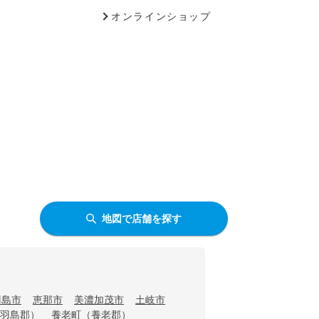
オンラインショップ
地図で店舗を探す
羽島市
恵那市
美濃加茂市
土岐市
羽島郡）
養老町（養老郡）