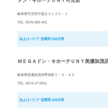
ドン・キホーテＵＮＹ可児店
岐阜県可児市中恵土２１２０－１
TEL: 0570-083-401
虫よけバリア 玄関用 260日用
ＭＥＧＡドン・キホーテＵＮＹ美濃加茂
岐阜県美濃加茂市野笹町２－５－６５
TEL: 0574-27-5811
虫よけバリア 玄関用 260日用