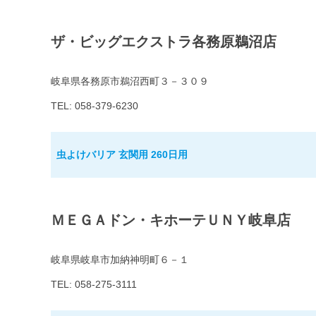
ザ・ビッグエクストラ各務原鵜沼店
岐阜県各務原市鵜沼西町３－３０９
TEL: 058-379-6230
虫よけバリア 玄関用 260日用
ＭＥＧＡドン・キホーテＵＮＹ岐阜店
岐阜県岐阜市加納神明町６－１
TEL: 058-275-3111