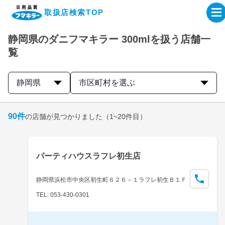
取扱店検索TOP
静岡県のダニフマキラー 300mlを扱う店舗一
企業・IR情報サイト
覧
製品情報サイト
静岡県
市区町村を選ぶ
オンラインショップ
90
件
の店舗が見つかりました
（1~20件目）
製品検索はこちら
パーティハウスラフレ初生店
取扱店検索はこちら
静岡県浜松市中央区初生町６２６－１ラフレ初生Ｂ１Ｆ
TEL: 053-430-0301