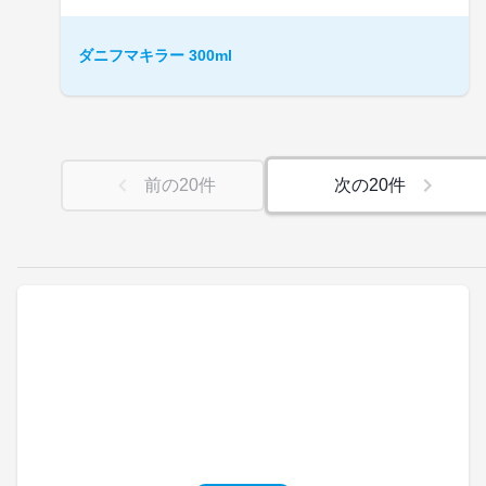
ダニフマキラー 300ml
前の
20
件
次の
20
件