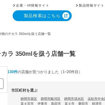
企業・IR情報サイト
製品情報サイト
製品検索はこちら
桃のチカラ 350mlを扱う店舗一覧
ラ 350mlを扱う店舗一覧
130
件
の店舗が見つかりました
（1~20件目）
市区町村を選ぶ
静岡市葵区
静岡市駿河区
静岡市清水区
浜松市中央
富士宮市
伊東市
島田市
富士市
磐田市
焼津市