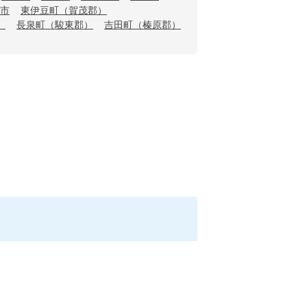
市
東伊豆町（賀茂郡）
）
長泉町（駿東郡）
吉田町（榛原郡）