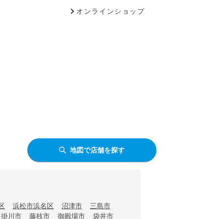
オンラインショップ
地図で店舗を探す
区
浜松市浜名区
沼津市
三島市
掛川市
藤枝市
御殿場市
袋井市