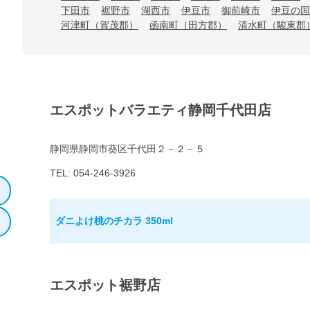
下田市
裾野市
湖西市
伊豆市
御前崎市
伊豆の国
河津町（賀茂郡）
函南町（田方郡）
清水町（駿東郡
エスポットバラエティ静岡千代田店
静岡県静岡市葵区千代田２－２－５
TEL: 054-246-3926
ダニよけ桃のチカラ 350ml
エスポット裾野店