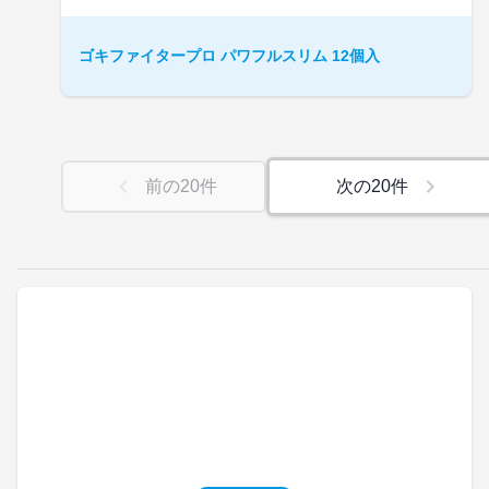
ゴキファイタープロ パワフルスリム 12個入
前の
20
件
次の
20
件