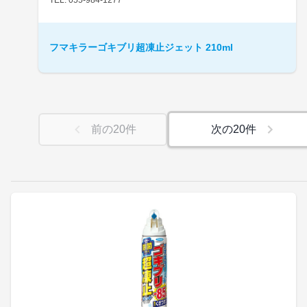
フマキラーゴキブリ超凍止ジェット 210ml
前の
20
件
次の
20
件