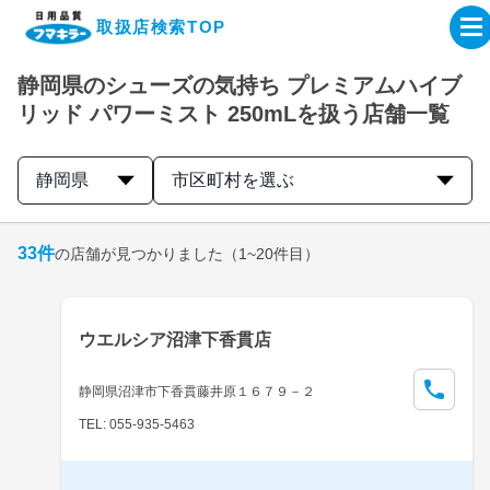
取扱店検索TOP
静岡県のシューズの気持ち プレミアムハイブ
企業・IR情報サイト
リッド パワーミスト 250mLを扱う店舗一覧
製品情報サイト
静岡県
市区町村を選ぶ
オンラインショップ
33
件
の店舗が見つかりました
（1~20件目）
製品検索はこちら
ウエルシア沼津下香貫店
取扱店検索はこちら
静岡県沼津市下香貫藤井原１６７９－２
TEL: 055-935-5463