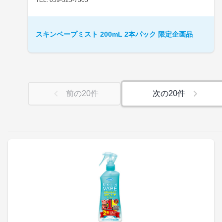
スキンベープミスト 200mL 2本パック 限定企画品
前の
20
件
次の
20
件