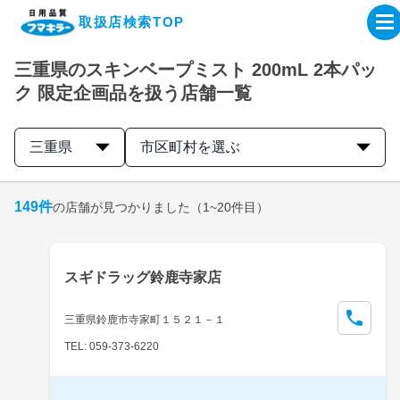
取扱店検索TOP
三重県のスキンベープミスト 200mL 2本パッ
企業・IR情報サイト
ク 限定企画品を扱う店舗一覧
製品情報サイト
三重県
市区町村を選ぶ
オンラインショップ
149
件
の店舗が見つかりました
（1~20件目）
製品検索はこちら
スギドラッグ鈴鹿寺家店
取扱店検索はこちら
三重県鈴鹿市寺家町１５２１－１
TEL: 059-373-6220