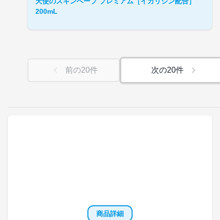
天使のスキンベープ プレミアム［イカリジン配合］
200mL
前の
20
件
次の
20
件
商品詳細