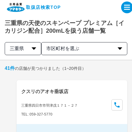
取扱店検索TOP
三重県の天使のスキンベープ プレミアム［イ
企業・IR情報サイト
カリジン配合］200mLを扱う店舗一覧
製品情報サイト
三重県
市区町村を選ぶ
オンラインショップ
41
件
の店舗が見つかりました
（1~20件目）
製品検索はこちら
クスリのアオキ垂坂店
取扱店検索はこちら
三重県四日市市羽津戊１７１－２７
TEL: 059-327-5770