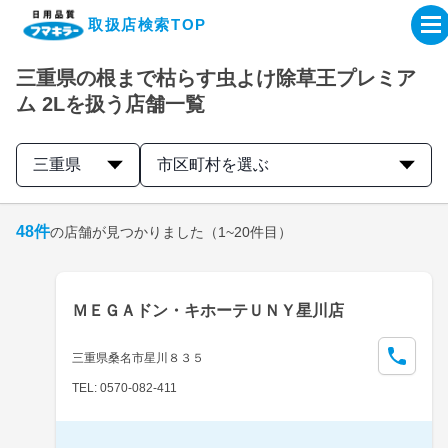
取扱店検索TOP
三重県の根まで枯らす虫よけ除草王プレミア
企業・IR情報サイト
ム 2Lを扱う店舗一覧
製品情報サイト
三重県
市区町村を選ぶ
オンラインショップ
48
件
の店舗が見つかりました
（1~20件目）
製品検索はこちら
ＭＥＧＡドン・キホーテＵＮＹ星川店
取扱店検索はこちら
三重県桑名市星川８３５
TEL: 0570-082-411