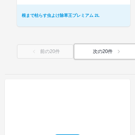
根まで枯らす虫よけ除草王プレミアム 2L
前の
20
件
次の
20
件