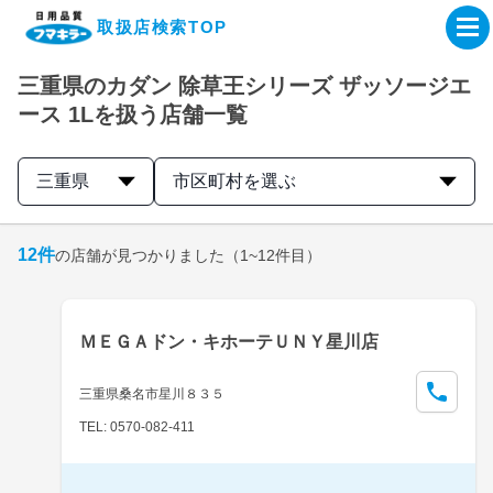
取扱店検索TOP
三重県のカダン 除草王シリーズ ザッソージエ
企業・IR情報サイト
ース 1Lを扱う店舗一覧
製品情報サイト
三重県
市区町村を選ぶ
オンラインショップ
12
件
の店舗が見つかりました
（1~12件目）
製品検索はこちら
ＭＥＧＡドン・キホーテＵＮＹ星川店
取扱店検索はこちら
三重県桑名市星川８３５
TEL: 0570-082-411