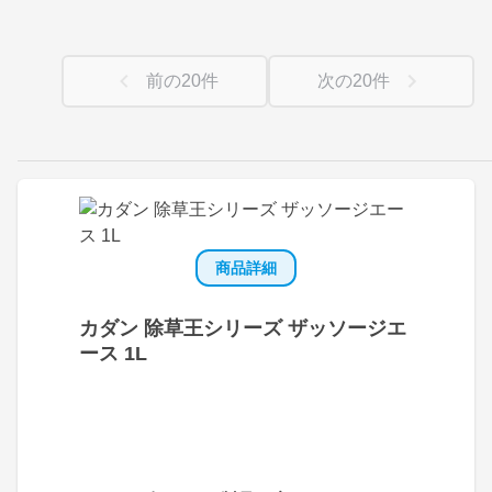
前の
20
件
次の
20
件
商品詳細
カダン 除草王シリーズ ザッソージエ
ース 1L