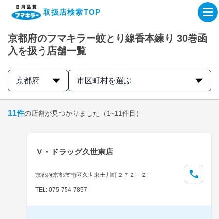
取扱店検索TOP
京都府のフマキラー蚊とり線香本練り 30巻函
企業・IR情報サイト
入を扱う店舗一覧
製品情報サイト
京都府
市区町村を選ぶ
オンラインショップ
11
件
の店舗が見つかりました
（1~11件目）
製品検索はこちら
Ｖ・ドラッグ久世東店
取扱店検索はこちら
京都府京都市南区久世東土川町２７２－２
TEL: 075-754-7857