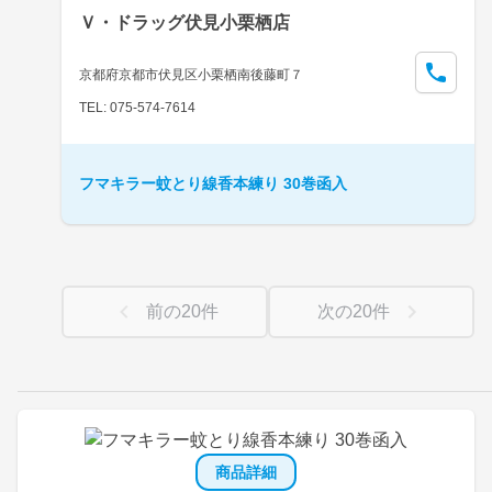
Ｖ・ドラッグ伏見小栗栖店
京都府京都市伏見区小栗栖南後藤町７
TEL: 075-574-7614
フマキラー蚊とり線香本練り 30巻函入
前の
20
件
次の
20
件
商品詳細