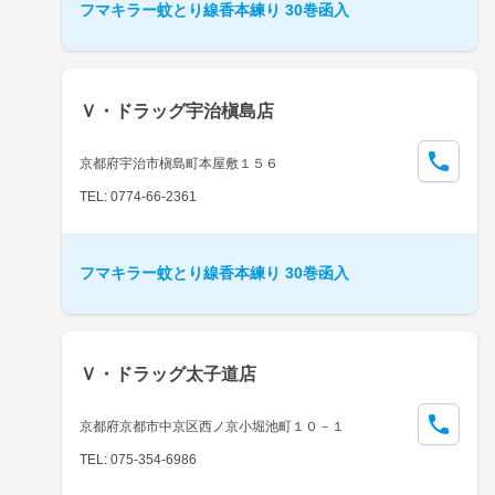
フマキラー蚊とり線香本練り 30巻函入
Ｖ・ドラッグ宇治槇島店
京都府宇治市槇島町本屋敷１５６
TEL: 0774-66-2361
フマキラー蚊とり線香本練り 30巻函入
Ｖ・ドラッグ太子道店
京都府京都市中京区西ノ京小堀池町１０－１
TEL: 075-354-6986