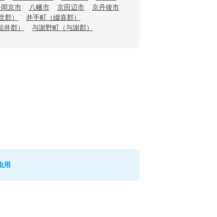
長岡京市
八幡市
京田辺市
京丹後市
世郡）
井手町（綴喜郡）
船井郡）
与謝野町（与謝郡）
虫用