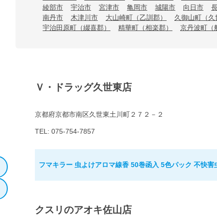
綾部市
宇治市
宮津市
亀岡市
城陽市
向日市
南丹市
木津川市
大山崎町（乙訓郡）
久御山町（久
宇治田原町（綴喜郡）
精華町（相楽郡）
京丹波町（
Ｖ・ドラッグ久世東店
京都府京都市南区久世東土川町２７２－２
TEL: 075-754-7857
フマキラー 虫よけアロマ線香 50巻函入 5色パック 不快害
クスリのアオキ佐山店