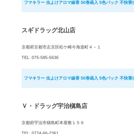
フマキラー 虫よけアロマ線香 50巻函入 5色パック 不快害
スギドラッグ北山店
京都府京都市左京区松ケ崎今海道町４－１
TEL: 075-585-5636
フマキラー 虫よけアロマ線香 50巻函入 5色パック 不快害
Ｖ・ドラッグ宇治槇島店
京都府宇治市槇島町本屋敷１５６
TEL: 0774-66-2361