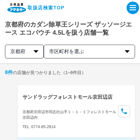
取扱店検索TOP
京都府のカダン除草王シリーズ ザッソージエ
企業・IR情報サイト
ース エコパウチ 4.5Lを扱う店舗一覧
製品情報サイト
京都府
市区町村を選ぶ
オンラインショップ
8
件
の店舗が見つかりました
（1~8件目）
製品検索はこちら
サンドラッグフォレストモール京田辺店
取扱店検索はこちら
京都府京田辺市同志社山手１－１－１フォレストモール
京田辺内
TEL: 0774-85-2814