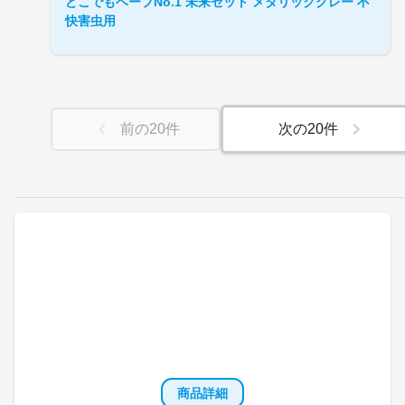
どこでもベープNo.1 未来セット メタリックグレー 不
快害虫用
前の
20
件
次の
20
件
商品詳細