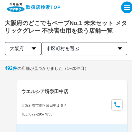
取扱店検索TOP
大阪府のどこでもベープNo.1 未来セット メタ
企業・IR情報サイト
リックグレー 不快害虫用を扱う店舗一覧
製品情報サイト
大阪府
市区町村を選ぶ
オンラインショップ
492
件
の店舗が見つかりました
（1~20件目）
製品検索はこちら
ウエルシア堺泉田中店
取扱店検索はこちら
大阪府堺市南区泉田中１６４
TEL: 072-295-7855