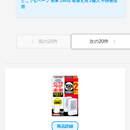
どこでもベープ 未来 150日 取替え用 2個入 不快害虫
用
前の
20
件
次の
20
件
商品詳細