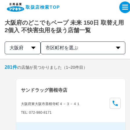
取扱店検索TOP
大阪府のどこでもベープ 未来 150日 取替え用
企業・IR情報サイト
2個入 不快害虫用を扱う店舗一覧
製品情報サイト
大阪府
市区町村を選ぶ
オンラインショップ
281
件
の店舗が見つかりました
（1~20件目）
製品検索はこちら
サンドラッグ善根寺店
取扱店検索はこちら
大阪府東大阪市善根寺町４－３－４１
TEL: 072-980-8171